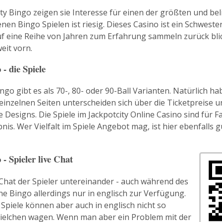
ity Bingo zeigen sie Interesse für einen der größten und be
nen Bingo Spielen ist riesig. Dieses Casino ist ein Schweste
f eine Reihe von Jahren zum Erfahrung sammeln zurück blic
eit vorn.
 - die Spiele
ingo gibt es als 70-, 80- oder 90-Ball Varianten. Natürlich h
e einzelnen Seiten unterscheiden sich über die Ticketpreise u
 Designs. Die Spiele im Jackpotcity Online Casino sind für Fa
bnis. Wer Vielfalt im Spiele Angebot mag, ist hier ebenfalls 
 - Spieler live Chat
Chat der Spieler untereinander - auch während des
ine Bingo allerdings nur in englisch zur Verfügung.
 Spiele können aber auch in englisch nicht so
pielchen wagen. Wenn man aber ein Problem mit der