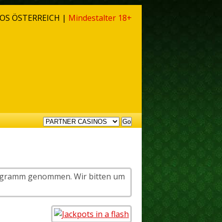
NOS ÖSTERREICH |
Mindestalter 18+
ogramm genommen. Wir bitten um