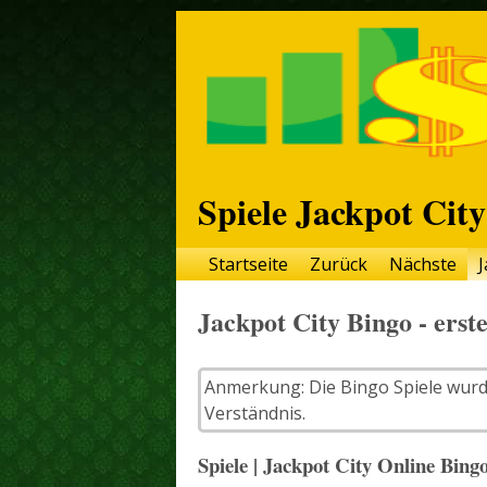
Spiele Jackpot Cit
Startseite
Zurück
Nächste
J
Jackpot City Bingo - erst
Anmerkung: Die Bingo Spiele wu
Verständnis.
Spiele | Jackpot City Online Bing