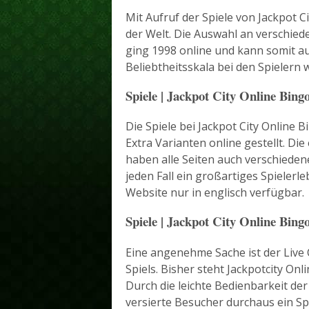
Mit Aufruf der Spiele von Jackpot C
der Welt. Die Auswahl an verschiede
ging 1998 online und kann somit au
Beliebtheitsskala bei den Spielern w
Spiele | Jackpot City Online Bingo
Die Spiele bei Jackpot City Online B
Extra Varianten online gestellt. Di
haben alle Seiten auch verschiedene
jeden Fall ein großartiges Spielerle
Website nur in englisch verfügbar.
Spiele | Jackpot City Online Bingo
Eine angenehme Sache ist der Live 
Spiels. Bisher steht Jackpotcity Onl
Durch die leichte Bedienbarkeit der
versierte Besucher durchaus ein S